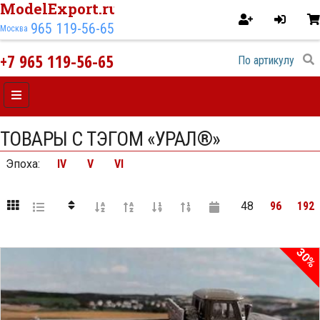
ModelExport.ru
965 119-56-65
Москва
+7 965 119-56-65
ТОВАРЫ С ТЭГОМ «УРАЛ®»
Эпоха
:
IV
V
VI
48
96
192
30%