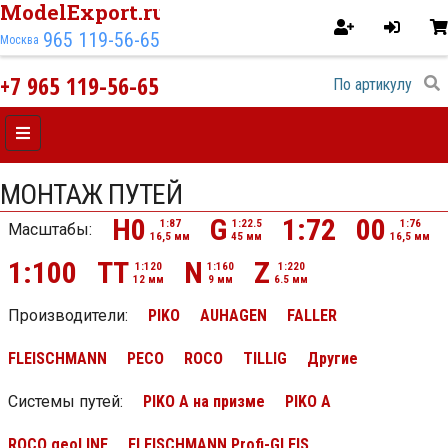
ModelExport.ru
965 119-56-65
Москва
+7 965 119-56-65
МОНТАЖ ПУТЕЙ
H0
G
1:72
00
1:87
1:22.5
1:76
Масштабы:
16,5 мм
45 мм
16,5 мм
1:100
TT
N
Z
1:120
1:160
1:220
12 мм
9 мм
6.5 мм
Производители:
PIKO
AUHAGEN
FALLER
FLEISCHMANN
PECO
ROCO
TILLIG
Другие
Системы путей
:
PIKO A на призме
PIKO A
ROCO geoLINE
FLEISCHMANN Profi-GLEIS