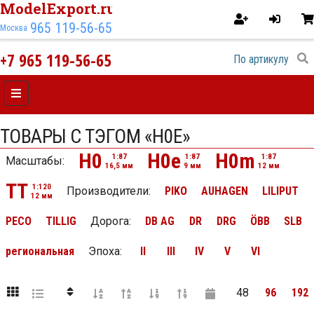
ModelExport.ru
965 119-56-65
Москва
+7 965 119-56-65
ТОВАРЫ С ТЭГОМ «H0E»
H0
H0e
H0m
1:87
1:87
1:87
Масштабы:
16,5 мм
9 мм
12 мм
TT
1:120
Производители:
PIKO
AUHAGEN
LILIPUT
12 мм
PECO
TILLIG
Дорога
:
DB AG
DR
DRG
ÖBB
SLB
региональная
Эпоха
:
II
III
IV
V
VI
48
96
192