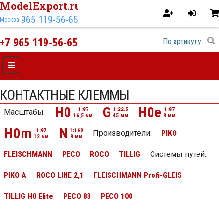
ModelExport.ru
965 119-56-65
Москва
+7 965 119-56-65
КОНТАКТНЫЕ КЛЕММЫ
H0
G
H0e
1:87
1:22.5
1:87
Масштабы:
16,5 мм
45 мм
9 мм
H0m
N
1:87
1:160
Производители:
PIKO
12 мм
9 мм
FLEISCHMANN
PECO
ROCO
TILLIG
Системы путей
:
PIKO A
ROCO LINE 2,1
FLEISCHMANN Profi-GLEIS
TILLIG H0 Elite
PECO 83
PECO 100