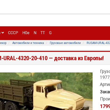
р
CCCP
H0e
N
TT
G
екор
Автомобили и техника
Грузовые автомобили
RUSAM-URAL-432
-URAL-4320-20-410
— доставка из Европы!
Груз
1977
Арти
Зака
Прои
1799