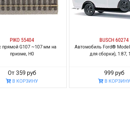
PIKO 55404
BUSCH 60274
 прямой G107 ~107 мм на
Автомобиль Ford® Model
призме, H0
для сборки), 1:87,
От 359 руб
999 руб
В КОРЗИНУ
В КОРЗИН