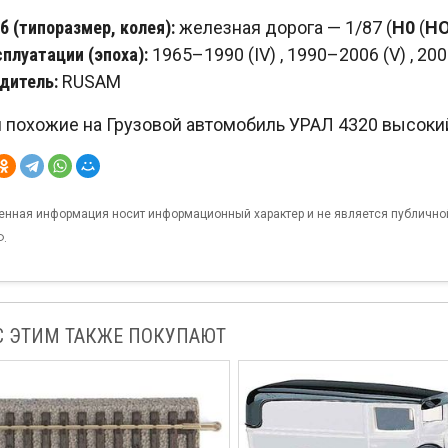
 (типоразмер, колея):
железная дорога — 1/87 (
H0
(
H
сплуатации (эпоха):
1965–1990 (IV)
,
1990–2006 (V)
,
200
дитель:
RUSAM
похожие на Грузовой автомобиль УРАЛ 4320 высокий 
енная информация носит информационный характер и не является публично
Ф.
С ЭТИМ ТАКЖЕ ПОКУПАЮТ