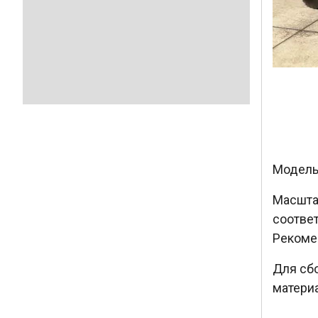
Модель 
Масшт
соотве
Рекоме
Для сб
матери