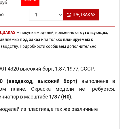
руб
о:
ПРЕДЗАКАЗ
ДЗАКАЗ
— покупка моделей, временно
отсутствующих
,
тавляемых
под заказ
или только
планируемых
к
изводству. Подробности сообщаем дополнительно.
 4320 высокий борт, 1:87, 1977, СССР.
0 (вездеход, высокий борт)
выполнена в
ком плане. Окраска модели не требуется.
иниатюр в масштабе
1/87
(
H0
).
моделей из пластика, а так же различные