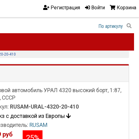
Регистрация
Войти
Корзина
0-20-410
овой автомобиль УРАЛ 4320 высокий борт, 1:87,
, СССР
кул:
RUSAM-URAL-4320-20-410
кз с доставкой из Европы
зводитель:
RUSAM
 руб
25
%