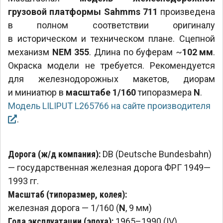
грузовой платформы Sahmms 711
произведена
в полном соответствии оригиналу
в историческом и техническом плане. Сцепной
механизм
NEM 355
. Длина по буферам ~
102 мм
.
Окраска модели не требуется. Рекомендуется
для железнодорожных макетов, диорам
и миниатюр в
масштабе 1/160
типоразмера
N
.
Модель LILIPUT L265766 на сайте производителя
.
Дорога (ж/д компания):
DB (Deutsche Bundesbahn)
— государственная железная дорога ФРГ 1949—
1993 гг.
Масштаб (типоразмер, колея):
железная дорога — 1/160 (
N
, 9 мм)
Года эксплуатации (эпоха):
1965–1990 (IV)