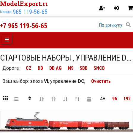
ModelExport.ru
965 119-56-65
Москва
+7 965 119-56-65
СТАРТОВЫЕ НАБОРЫ , УПРАВЛЕНИЕ DC VI ЭПОХИ
Дорога
:
CZ
DB
DB AG
NS
SBB
SNCB
Ваш выбор:
эпоха
VI
,
управление
DC
,
Очистить
48
96
192