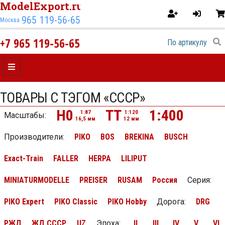
ModelExport.ru
965 119-56-65
Москва
+7 965 119-56-65
ТОВАРЫ С ТЭГОМ «СССР»
H0
TT
1:400
1:87
1:120
Масштабы:
16,5 мм
12 мм
Производители:
PIKO
BOS
BREKINA
BUSCH
Exact-Train
FALLER
HERPA
LILIPUT
MINIATURMODELLE
PREISER
RUSAM
Россия
Серия
:
PIKO Expert
PIKO Classic
PIKO Hobby
Дорога
:
DRG
РЖД
ЖД СССР
UZ
Эпоха
:
II
III
IV
V
VI