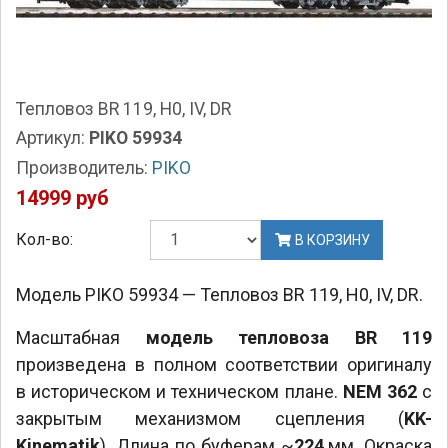
Тепловоз BR 119, H0, IV, DR
Артикул:
PIKO 59934
Производитель:
PIKO
14999 руб
Кол-во:
В КОРЗИНУ
Модель PIKO 59934 — Тепловоз BR 119, H0, IV, DR.
Масштабная
модель тепловоза BR 119
произведена в полном соответствии оригиналу
в историческом и техническом плане.
NEM 362
с
закрытым механизмом сцепления (
KK-
Kinematik
). Длина по буферам ~
224
мм. Окраска