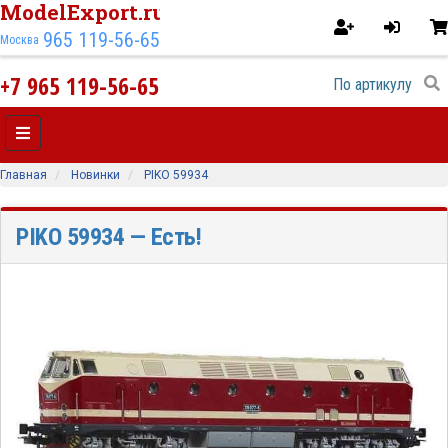
ModelExport.ru
965 119-56-65
Москва
+7 965 119-56-65
Главная
Новинки
PIKO 59934
PIKO 59934
— Есть!