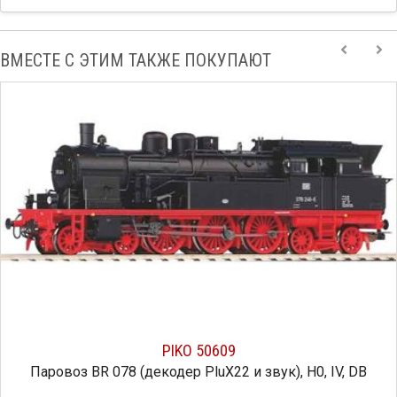
ВМЕСТЕ С ЭТИМ ТАКЖЕ ПОКУПАЮТ
PIKO 50609
 (декодер PluX22 и звук), H0, IV, DB
Цифровой ста
эл