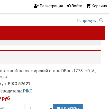
Регистрация
Войти
Корзина
этажный пассажирский вагон DBbuzf778, H0, VI,
egio
кул:
PIKO 57621
зводитель:
PIKO
 руб
о:
В КОРЗИНУ