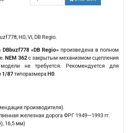
778, H0, VI, DB Regio.
 DBbuzf778 «DB Regio»
произведена в полном
е.
NEM 362
с закрытым механизмом сцепления
 модели не требуется. Рекомендуется для
 1/87
типоразмера
H0
.
ендация производителя).
твенная железная дорога ФРГ 1949—1993 гг.
O
), 16,5 мм)