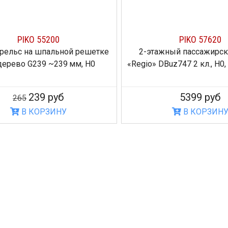
PIKO 55200
PIKO 57620
рельс на шпальной решетке
2-этажный пассажирск
дерево G239 ~239 мм, H0
«Regio» DBuz747 2 кл., H0, 
239 руб
5399 руб
265
В КОРЗИНУ
В КОРЗИН