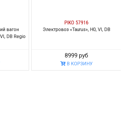
PIKO 57916
ий вагон
Электровоз «Taurus», H0, VI, DB
VI, DB Regio
8999 руб
У
В КОРЗИНУ