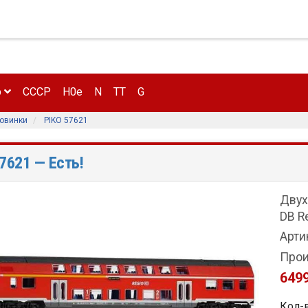
р
CCCP
H0e
N
TT
G
овинки
PIKO 57621
57621
— Есть!
Двух
DB R
Арти
Прои
6499
Кол-в