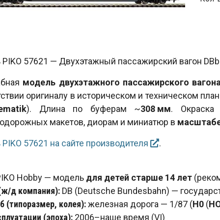
PIKO 57621 — Двухэтажный пассажирский вагон DBbuzf
абная
модель двухэтажного пассажирского вагона
ствии оригиналу в историческом и техническом план
ematik
). Длина по буферам ~
308 мм
. Окраска
одорожных макетов, диорам и миниатюр в
масштабе
 PIKO 57621 на сайте производителя
.
PIKO Hobby — модель
для детей старше 14 лет
(реком
(ж/д компания):
DB (Deutsche Bundesbahn) — государс
 (типоразмер, колея):
железная дорога — 1/87 (
H0
(
H
сплуатации (эпоха):
2006–наше время (VI)