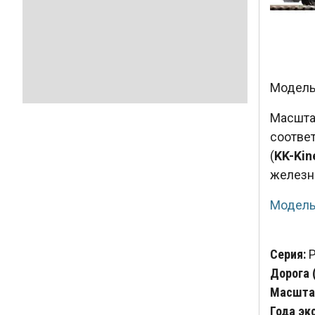
Модель 
Масшт
соответ
(
KK-Kin
железн
Модель
Серия:
Дорога 
Масштаб
Года эк