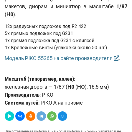
макетов, диорам и миниатюр в масштабе
1/87
(
H0
).
12x радиусных подложек под R2 422
5x прямых подложек под G231
1x прямая подложка под G231 с клипсой
1x Крепежные винты (упаковка около 50 шт.)
Модель PIKO 55365 на сайте производителя
.
Масштаб (типоразмер, колея):
железная дорога — 1/87 (
H0
(
HO
), 16,5 мм)
Производитель:
PIKO
Система путей:
PIKO A на призме
Представленная информация носит информационный характер и не