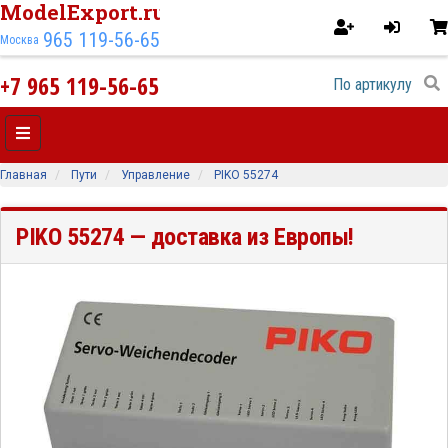
ModelExport.ru
965 119-56-65
Москва
+7 965 119-56-65
Главная
Пути
Управление
PIKO 55274
PIKO 55274
— доставка из Европы!