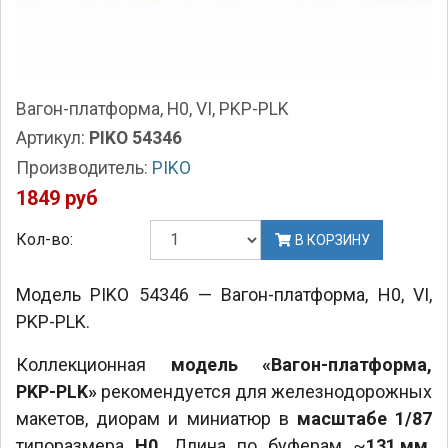
Вагон-платформа, H0, VI, PKP-PLK
Артикул:
PIKO 54346
Производитель:
PIKO
1849 руб
Кол-во:
В КОРЗИНУ
Модель PIKO 54346 — Вагон-платформа, H0, VI,
PKP-PLK.
Коллекционная
модель «Вагон-платформа,
PKP-PLK»
рекомендуется для железнодорожных
макетов, диорам и миниатюр в
масштабе 1/87
типоразмера
H0
. Длина по буферам ~
131 мм
.