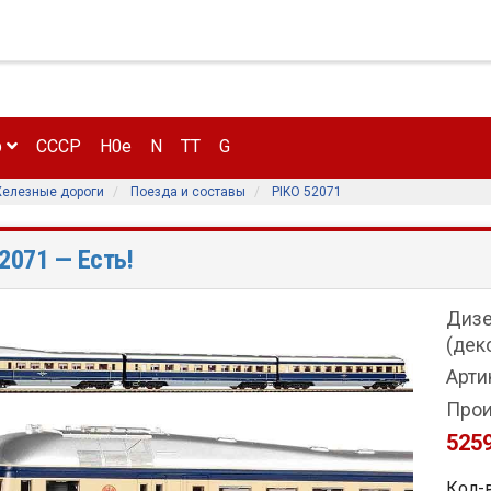
р
CCCP
H0e
N
TT
G
елезные дороги
Поезда и составы
PIKO 52071
52071
— Есть!
Дизе
(деко
Арти
Прои
525
Кол-в