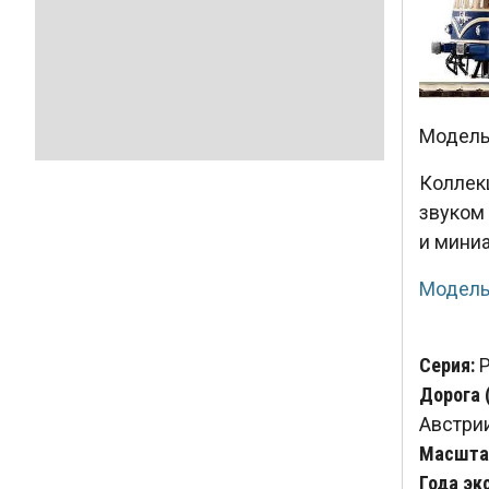
Модель 
Коллек
звуком
и мини
Модель
Серия:
P
Дорога 
Австри
Масштаб
Года эк