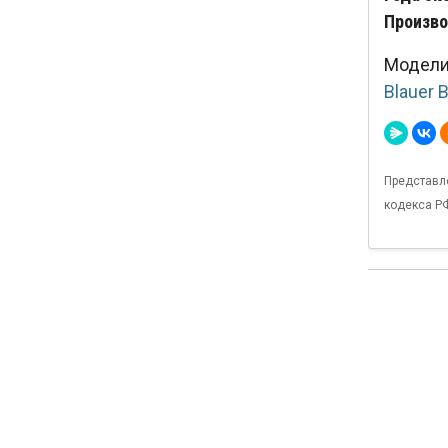
Произво
Модели 
Blauer B
Представл
кодекса Р