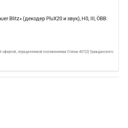
Blitz» (декодер PluX20 и звук), H0, III, ÖBB:
й офертой, определяемой положениями Статьи 437(2) Гражданского