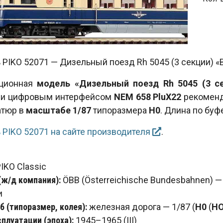
PIKO 52071 — Дизельный поезд Rh 5045 (3 секции) «Blaue
ционная
модель «Дизельный поезд Rh 5045 (3 сек
 и цифровым интерфейсом
NEM 658
PluX22
рекоменд
атюр в
масштабе 1/87
типоразмера
H0
. Длина по буф
 PIKO 52071 на сайте производителя
.
IKO Classic
(ж/д компания):
ÖBB (Österreichische Bundesbahnen)
и
 (типоразмер, колея):
железная дорога — 1/87 (
H0
(
H
сплуатации (эпоха):
1945–1965 (III)