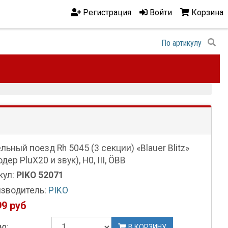
Регистрация
Войти
Корзина
льный поезд Rh 5045 (3 секции) «Blauer Blitz»
дер PluX20 и звук), H0, III, ÖBB
кул:
PIKO 52071
зводитель:
PIKO
99 руб
о:
В КОРЗИНУ