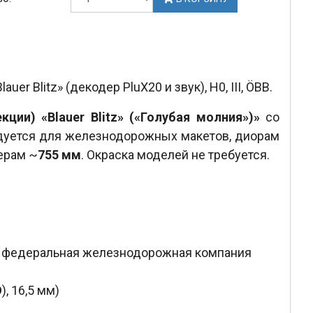
r Blitz» (декодер PluX20 и звук), H0, III, ÖBB.
ции) «Blauer Blitz» («Голубая молния»)»
со
уется для железнодорожных макетов, диорам
ерам ~
755 мм
. Окраска моделей не требуется.
 — федеральная железнодорожная компания
O
), 16,5 мм)