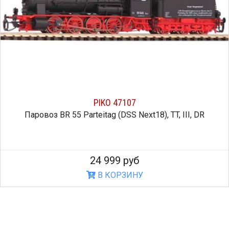
PIKO 47107
arteitag (DSS Next18), TT, III, DR
Автомобиль Lada® 
1
24 999 руб
В КОРЗИНУ