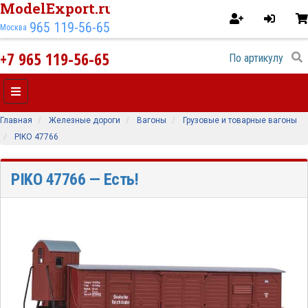
ModelExport.ru
965 119-56-65
Москва
+7 965 119-56-65
Главная
Железные дороги
Вагоны
Грузовые и товарные вагоны
PIKO 47766
PIKO 47766
— Есть!