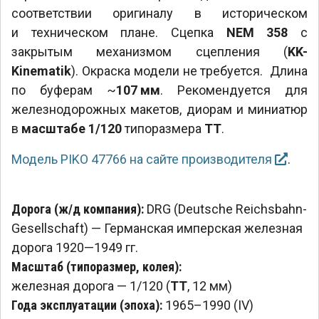
соответствии оригиналу в историческом
и техническом плане. Сцепка
NEM 358
с
закрытым механизмом сцепления (
KK-
Kinematik
). Окраска модели не требуется. Длина
по буферам ~
107 мм
. Рекомендуется для
железнодорожных макетов, диорам и миниатюр
в
масштабе 1/120
типоразмера
TT
.
Модель PIKO 47766 на сайте производителя
.
Дорога (ж/д компания):
DRG (Deutsche Reichsbahn-
Gesellschaft) — Германская имперская железная
дорога 1920—1949 гг.
Масштаб (типоразмер, колея):
железная дорога — 1/120 (
TT
, 12 мм)
Года эксплуатации (эпоха):
1965–1990 (IV)