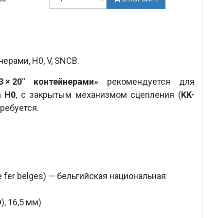
ерами, H0, V, SNCB.
× 20" контейнерами»
рекомендуется для
а
H0
, с закрытым механизмом сцепления (
KK-
требуется.
e fer belges) — бельгийская национальная
O
), 16,5 мм)