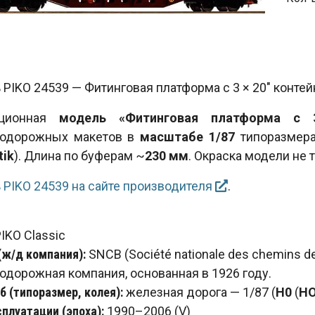
PIKO 24539 — Фитинговая платформа с 3 × 20" контейн
кционная
модель «Фитинговая платформа с 3 
одорожных макетов в
масштабе 1/87
типоразмер
tik
). Длина по буферам ~
230 мм
. Окраска модели не 
 PIKO 24539 на сайте производителя
.
IKO Classic
(ж/д компания):
SNCB (Société nationale des chemins d
одорожная компания, основанная в 1926 году.
 (типоразмер, колея):
железная дорога — 1/87 (
H0
(
H
сплуатации (эпоха):
1990–2006 (V)