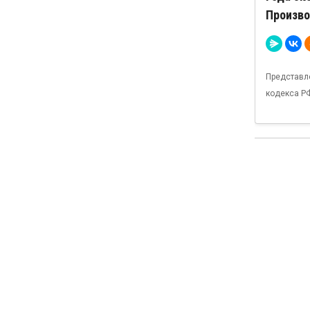
Произво
Представл
кодекса Р