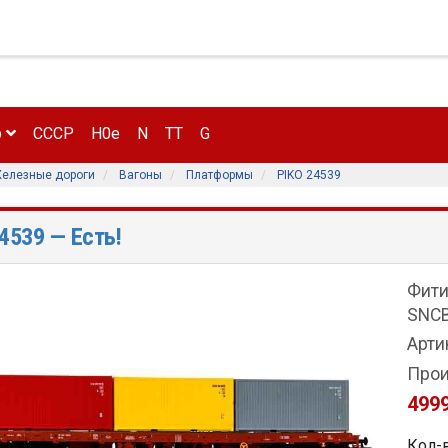
р
CCCP
H0e
N
TT
G
елезные дороги
Вагоны
Платформы
PIKO 24539
24539
— Есть!
Фити
SNC
Арти
Прои
4999
Кол-в