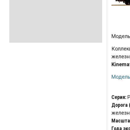
Модель 
Колле
железн
Kinema
Модель
Серия:
P
Дорога 
железн
Масштаб
Года эк