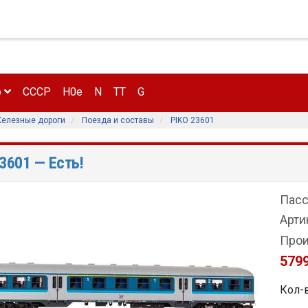
р
CCCP
H0e
N
TT
G
елезные дороги
Поезда и составы
PIKO 23601
23601
— Есть!
Пасса
Арти
Прои
5799
Кол-в