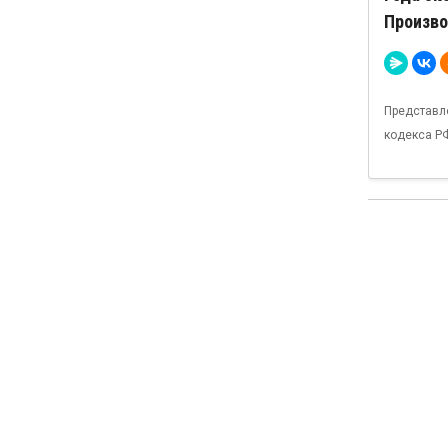
Произво
Представл
кодекса Р