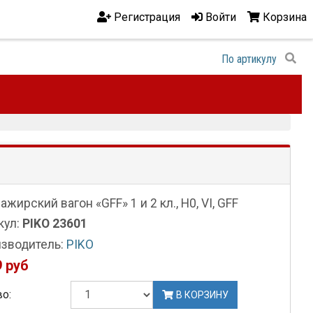
Регистрация
Войти
Корзина
жирский вагон «GFF» 1 и 2 кл., H0, VI, GFF
кул:
PIKO 23601
зводитель:
PIKO
 руб
о:
В КОРЗИНУ