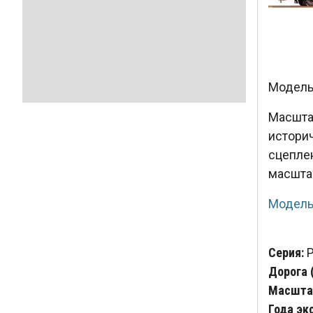
Модель 
Масшт
истори
сцепле
масшт
Модель
Серия:
P
Дорога 
Масштаб
Года эк