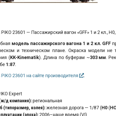
PIKO 23601 — Пассажирский вагон «GFF» 1 и 2 кл., H0, V
абная
модель пассажирского вагона 1 и 2 кл. GFF
пр
ческом и техническом плане. Окраска модели не 
ния (
KK-Kinematik
). Длина по буферам ~
303 мм
. Ре
абе
1:87
.
 PIKO 23601 на сайте производителя
.
IKO Expert
(ж/д компания):
региональная
 (типоразмер, колея):
железная дорога — 1/87 (
H0
(
H
сплуатации (эпоха):
2006–наше время (VI)