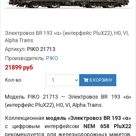
Электровоз BR 193 «α» (интерфейс PluX22), H0, VI,
Alpha Trains
Артикул:
PIKO 21713
Производитель:
PIKO
21899 руб
Кол-во:
В КОРЗИНУ
Модель PIKO 21713 — Электровоз BR 193 «α»
(интерфейс PluX22), H0, VI, Alpha Trains.
Коллекционная
модель «Электровоз BR 193 «α»
с цифровым интерфейсом
NEM 658 PluX22
рекомендуется для железнодорожных макетов,