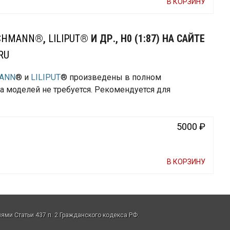
В КОРЗИНУ
SCHMANN
®,
LILIPUT
® И ДР., H0 (1:87) НА САЙТЕ
RU
MANN
® и
LILIPUT
® произведены в полном
а моделей не требуется. Рекомендуется для
5000 ₽
В КОРЗИНУ
ми Статьи 437 п. 2 Гражданского кодекса РФ.