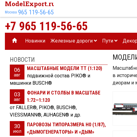
ModelExport.ru
965 119-56-65
Москва
+7 965 119-56-65
Новинки
Железные дороги
Пути
Деко
МОДЕЛИ
НОВОСТИ
Масштабн
МАСШТАБНЫЕ МОДЕЛИ TT (1:120)
06
авг
в историч
подвижной состав PIKO® и
диорам и
машинки BUSCH®
ФОНАРИ И СТОЛБЫ В МАСШТАБЕ
03
авг
1:72—1:120
от FALLER®, PIKO®, BUSCH®,
VIESSMANN®, AUHAGEN® и др.
ПАРОВОЗЫ ТИПОРАЗМЕРА H0 (1/87),
30
июл
«ДЫМОГЕНЕРАТОРЫ» И «ДЫМ»