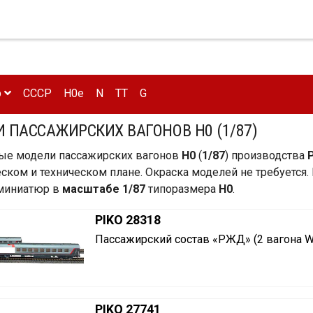
р
CCCP
H0e
N
TT
G
 ПАССАЖИРСКИХ ВАГОНОВ H0 (1/87)
ые модели пассажирских вагонов
H0
(
1/87
) производства
еском и техническом плане. Окраска моделей не требуетс
 миниатюр в
масштабе 1/87
типоразмера
H0
.
PIKO 28318
Пассажирский состав «РЖД» (2 вагона W
PIKO 27741