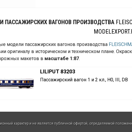
И ПАССАЖИРСКИХ ВАГОНОВ ПРОИЗВОДСТВА
FLEI
MODELEXPORT.
е модели пассажирских вагонов производства
FLEISCH
вии оригиналу в историческом и техническом плане. Окраск
орожных макетов в
масштабе 1:87
.
LILIPUT 83203
Пассажирский вагон 1 и 2 кл., H0, III, DB
нный характер и не является публичной офертой, определяемой положения