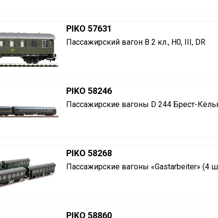
PIKO 57631
Пассажирский вагон B 2 кл., H0, III, DR
PIKO 58246
Пассажирские вагоны D 244 Брест-Кёльн (№
PIKO 58268
Пассажирские вагоны «Gastarbeiter» (4 шт.
PIKO 58860