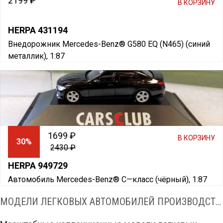
2199 ₽
В КОРЗИНУ
HERPA 431194
Внедорожник Mercedes-Benz® G580 EQ (N465) (синий
металлик), 1:87
1699 ₽
В КОРЗИНУ
30%
2430 ₽
HERPA 949729
Автомобиль Mercedes-Benz® C—класс (чёрный), 1:87
МОДЕЛИ ЛЕГКОВЫХ АВТОМОБИЛЕЙ ПРОИЗВОДСТВА BREKINA® В МАСШТАБЕ 1:87 (H0)