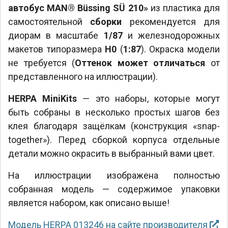
автобус MAN® Büssing SÜ 210»
из пластика для
самостоятельной
сборки
рекомендуется для
диорам в масштабе
1/87
и железнодорожных
макетов типоразмера
Н0
(
1:87
). Окраска модели
не требуется (
Оттенок может отличаться
от
представленного на иллюстрации).
HERPA MiniKits
— это наборы, которые могут
быть собраны в несколько простых шагов без
клея благодаря защёлкам (конструкция «snap-
together»). Перед сборкой корпуса отдельные
детали можно окрасить в выбранный вами цвет.
На иллюстрации изображена полностью
собранная модель — содержимое упаковки
является набором, как описано выше!
Модель HERPA 013246 на сайте производителя