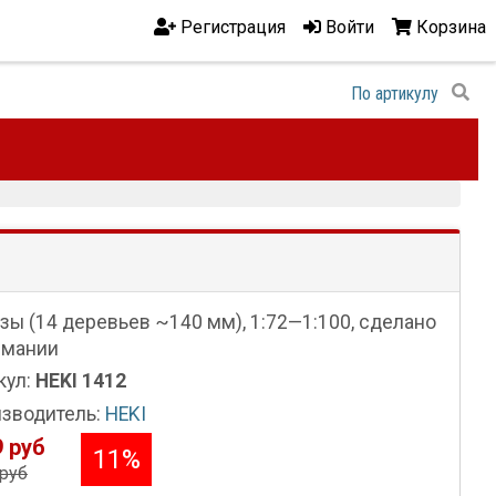
Регистрация
Войти
Корзина
зы (14 деревьев ~140 мм), 1:72—1:100, сделано
рмании
кул:
HEKI 1412
зводитель:
HEKI
 руб
11
%
руб