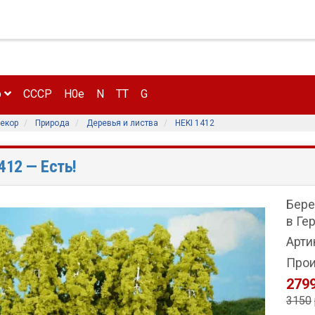
р
CCCP
H0e
N
TT
G
екор
Природа
Деревья и листва
HEKI 1412
1412
— Есть!
Бере
в Ге
Арти
Прои
2799
3150