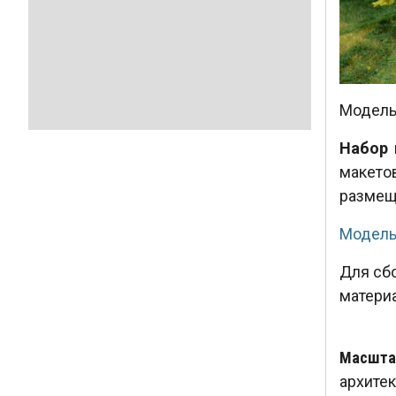
Модель 
Набор 
макет
размещ
Модель
Для сб
матери
Масштаб
архите