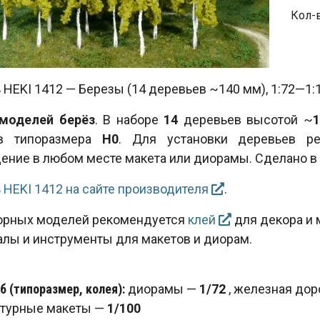
Кол-в
HEKI 1412 — Березы (14 деревьев ~140 мм), 1:72—1:1
моделей берёз
. В наборе
14
деревьев высотой ~
1
ов типоразмера
H0
. Для установки деревьев ре
ение в любом месте макета или диорамы. Сделано в
 HEKI 1412 на сайте производителя
.
орных моделей рекомендуется
клей
для декора и 
алы и инструменты для макетов и диорам.
 (типоразмер, колея):
диорамы —
1/72
,
железная доро
ктурные макеты —
1/100