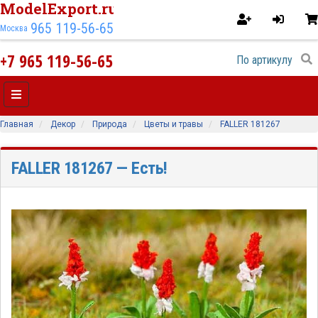
ModelExport.ru
965 119-56-65
Москва
+7 965 119-56-65
Главная
Декор
Природа
Цветы и травы
FALLER 181267
FALLER 181267
— Есть!