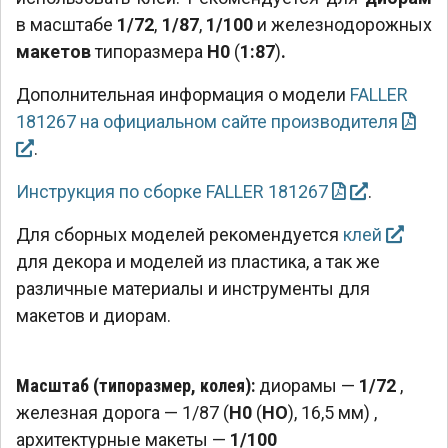
в масштабе
1/72
,
1/87
,
1/100
и железнодорожных
макетов
типоразмера
Н0
(
1:87
)
.
Дополнительная информация о модели
FALLER
181267 на официальном сайте производителя
.
Инструкция по сборке FALLER 181267
.
Для сборных моделей рекомендуется
клей
для декора и моделей из пластика, а так же
различные материалы и инструменты для
макетов и диорам.
Масштаб (типоразмер, колея):
диорамы —
1/72
,
железная дорога — 1/87 (
H0
(
HO
), 16,5 мм)
,
архитектурные макеты —
1/100