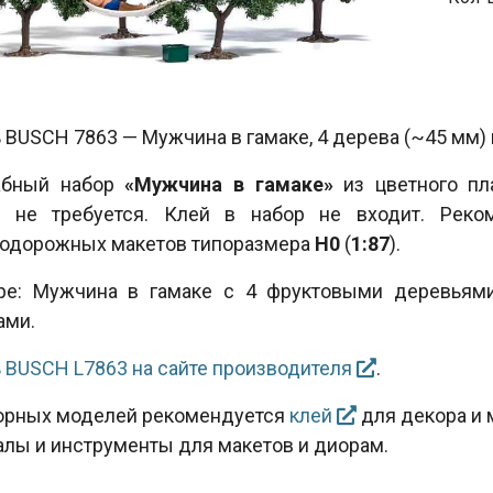
BUSCH 7863 — Мужчина в гамаке, 4 дерева (~45 мм) и
бный набор
«Мужчина в гамаке»
из цветного пл
 не требуется. Клей в набор не входит. Рек
одорожных макетов типоразмера
Н0
(
1:87
).
ре: Мужчина в гамаке с 4 фруктовыми деревьям
ами.
 BUSCH L7863 на сайте производителя
.
орных моделей рекомендуется
клей
для декора и 
алы и инструменты для макетов и диорам.