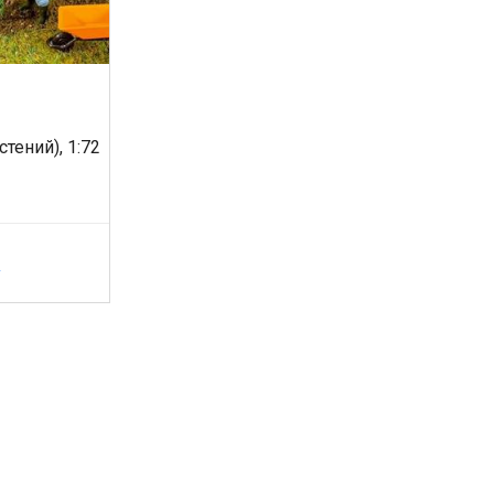
тений), 1:72
У