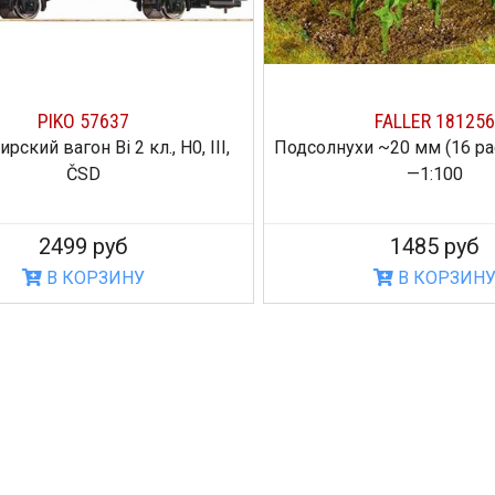
PIKO 57637
FALLER 181256
ский вагон Bi 2 кл., H0, III,
Подсолнухи ~20 мм (16 рас
ČSD
—1:100
2499 руб
1485 руб
В КОРЗИНУ
В КОРЗИН