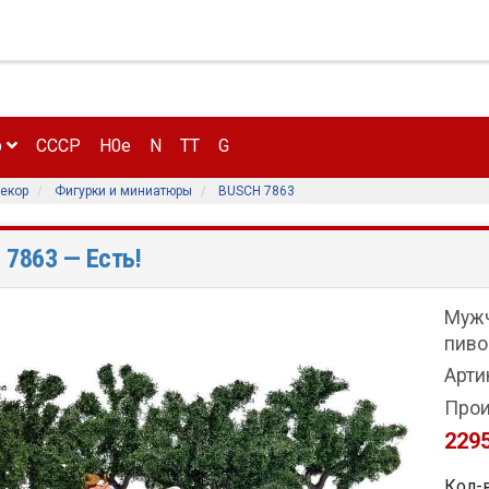
р
CCCP
H0e
N
TT
G
екор
Фигурки и миниатюры
BUSCH 7863
 7863
— Есть!
Мужч
пиво
Арти
Прои
2295
Кол-в