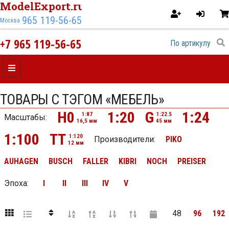
ModelExport.ru
965 119-56-65
Москва
+7 965 119-56-65
ТОВАРЫ С ТЭГОМ «МЕБЕЛЬ»
H0
1:20
G
1:24
1:87
1:22.5
Масштабы:
16,5 мм
45 мм
1:100
TT
1:120
Производители:
PIKO
12 мм
AUHAGEN
BUSCH
FALLER
KIBRI
NOCH
PREISER
Эпоха
:
I
II
III
IV
V
48
96
192