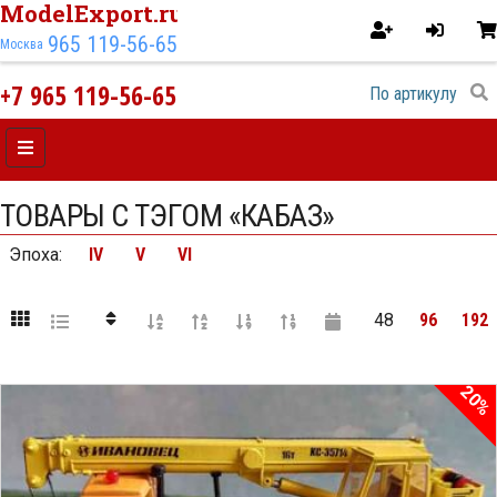
ModelExport.ru
965 119-56-65
Москва
+7 965 119-56-65
ТОВАРЫ С ТЭГОМ «КАБАЗ»
Эпоха
:
IV
V
VI
48
96
192
20%