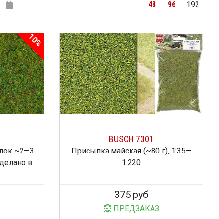
48
96
192
10%
BUSCH 7301
флок ~2—3
Присыпка майская (~80 г), 1:35—
 сделано в
1:220
375 руб
ПРЕДЗАКАЗ