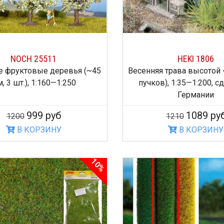
NOCH 25511
HEKI 1806
е фруктовые деревья (~45
Весенняя трава высотой 
, 3 шт.), 1:160—1:250
пучков), 1:35—1:200, с
Германии
999 руб
1089 ру
1200
1210
В КОРЗИНУ
В КОРЗИНУ
10%