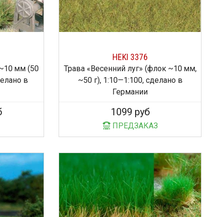
HEKI 3376
~10 мм (50
Трава «Весенний луг» (флок ~10 мм,
делано в
~50 г), 1:10—1:100, сделано в
Германии
б
1099 руб
ПРЕДЗАКАЗ