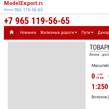
ModelExport.ru
965 119-56-65
Москва
+7 965 119-56-65
Новинки
Железные дороги
Пути
Деко
ТОВАР
Весна - дос
Масштаб
0
1:45
32 мм
1:250
Волокна 