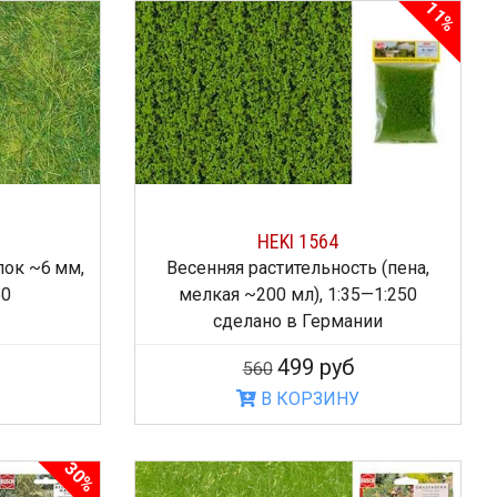
11%
HEKI 1564
лок ~6 мм,
Весенняя растительность (пена,
50
мелкая ~200 мл), 1:35—1:250
сделано в Германии
499 руб
560
В КОРЗИНУ
30%