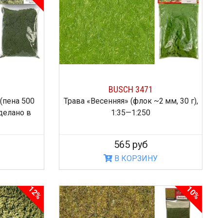
BUSCH 3471
(пена 500
Трава «Весенняя» (флок ~2 мм, 30 г),
сделано в
1:35—1:250
565 руб
В КОРЗИНУ
12%
10%