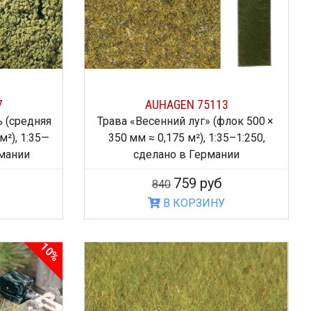
7
AUHAGEN 75113
ь (средняя
Трава «Весенний луг» (флок 500 ×
м²), 1:35—
350 мм ≈ 0,175 м²), 1:35–1:250,
рмании
сделано в Германии
759 руб
840
В КОРЗИНУ
10%