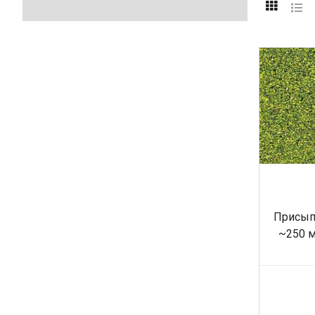
Присыпк
~250 м