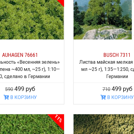
AUHAGEN 76661
BUSCH 7311
льность «Весенняя зелень»
Листва майская мелкая 
пена ~400 мл, ~25 г), 1:10—
мл ~25 г), 1:35—1:250, 
0, сделано в Германии
Германии
499 руб
499 руб
590
710
В КОРЗИНУ
В КОРЗИНУ
11%