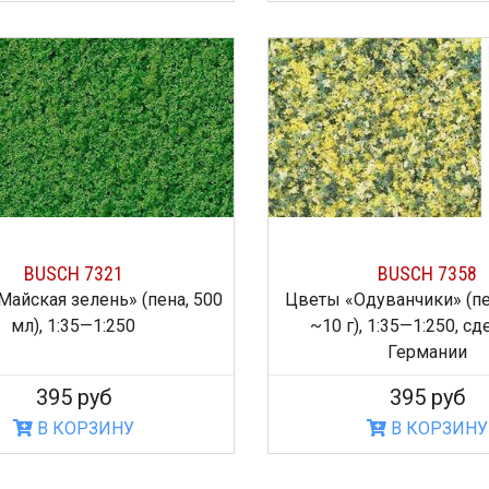
BUSCH 7321
BUSCH 7358
Майская зелень» (пена, 500
Цветы «Одуванчики» (пе
мл), 1:35—1:250
~10 г), 1:35—1:250, сд
Германии
395 руб
395 руб
В КОРЗИНУ
В КОРЗИНУ