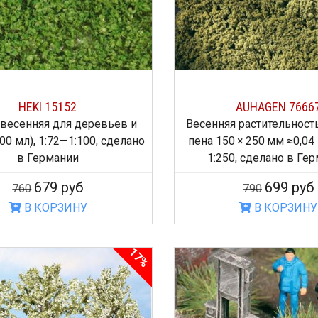
HEKI 15152
AUHAGEN 7666
 весенняя для деревьев и
Весенняя растительност
00 мл), 1:72—1:100, сделано
пена 150 × 250 мм ≈0,04 
в Германии
1:250, сделано в Ге
679 руб
699 руб
760
790
В КОРЗИНУ
В КОРЗИНУ
17%