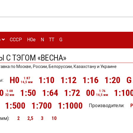
р
CCCP
H0e
N
TT
G
Ы С ТЭГОМ «ВЕСНА»
тавка по Москве, России, Белоруссии, Казахстану и Украине
H0
1:10
1:12
1:16
1:20
G
1:87
ы:
16,5 мм
0
1:50
1:64
1:72
00
1:10
1:48
1:76
32 мм
16,5 мм
1:500
1:700
1:1000
Производители:
P
(мм)
:
2
2,5
3
10