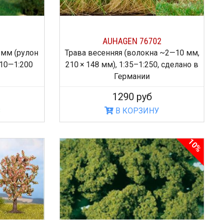
AUHAGEN 76702
 мм (рулон
Трава весенняя (волокна ~2—10 мм,
1:10—1:200
210 × 148 мм), 1:35–1:250, сделано в
Германии
1290 руб
З
В КОРЗИНУ
10%