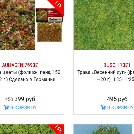
11%
AUHAGEN 76937
BUSCH 7371
 цветы (фолиаж, пена, 150
Трава «Весенний луг» (ф
2 г.) Сделано в Германии
~20 г), 1:35—1:2
399 руб
495 руб
450
В КОРЗИНУ
В КОРЗИНУ
15%