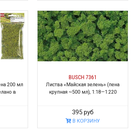
BUSCH 7361
на 200 мл
Листва «Майская зелень» (пена
елано в
крупная ~500 мл), 1:18—1:220
395 руб
В КОРЗИНУ