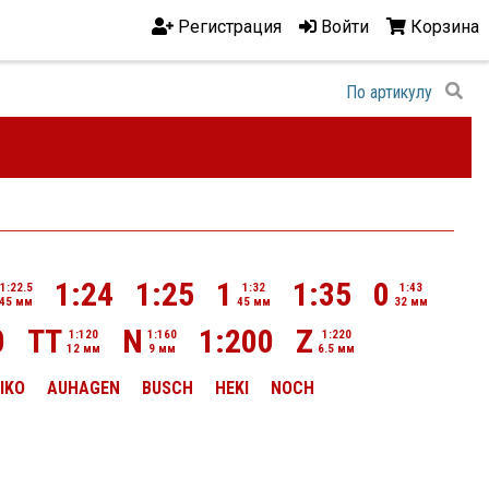
Регистрация
Войти
Корзина
1:24
1:25
1
1:35
0
1:22.5
1:32
1:43
45 мм
45 мм
32 мм
0
TT
N
1:200
Z
1:120
1:160
1:220
12 мм
9 мм
6.5 мм
IKO
AUHAGEN
BUSCH
HEKI
NOCH