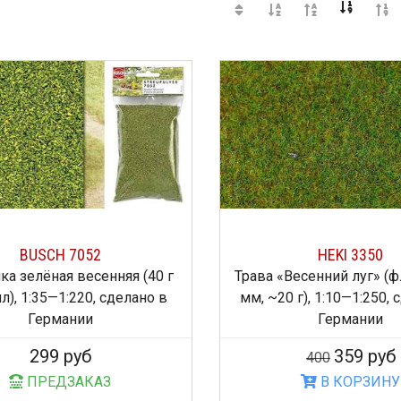
BUSCH 7052
HEKI 3350
а зелёная весенняя (40 г
Трава «Весенний луг» (
л), 1:35—1:220, сделано в
мм, ~20 г), 1:10—1:250,
Германии
Германии
299 руб
359 руб
400
ПРЕДЗАКАЗ
В КОРЗИНУ