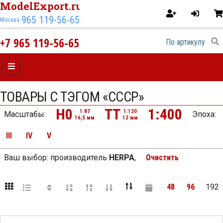
ModelExport.ru
965 119-56-65
Москва
+7 965 119-56-65
ТОВАРЫ С ТЭГОМ «СССР»
H0
TT
1:400
1:87
1:120
Масштабы:
Эпоха
:
16,5 мм
12 мм
III
IV
V
Ваш выбор:
производитель
HERPA
,
Очистить
48
96
192