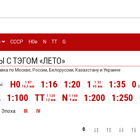
р
CCCP
H0e
N
TT
G
Ы С ТЭГОМ «ЛЕТО»
авка по Москве, России, Белоруссии, Казахстану и Украине
H0
1:16
1:20
1
1:35
0
1:87
1:32
ы:
16,5 мм
45 мм
3
1:100
TT
N
1:200
1:250
1:120
1:160
м
12 мм
9 мм
Эпоха
:
III
IV