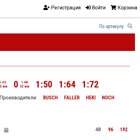
Регистрация
Войти
Корзина
0
1:50
1:64
1:72
1:43
1:48
2 мм
32 мм
Производители:
BUSCH
FALLER
HEKI
NOCH
48
96
192