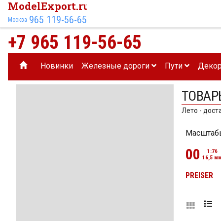
ModelExport.ru
965 119-56-65
Москва
+7 965 119-56-65
Новинки
Железные дороги
Пути
Деко
ТОВАР
Лето - дост
Масштаб
00
1:76
16,5 м
PREISER