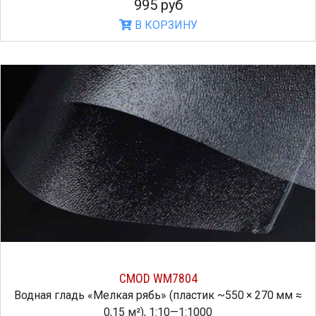
995 руб
В КОРЗИНУ
CMOD WM7804
Водная гладь «Мелкая рябь» (пластик ~550 × 270 мм ≈
0,15 м²), 1:10—1:1000