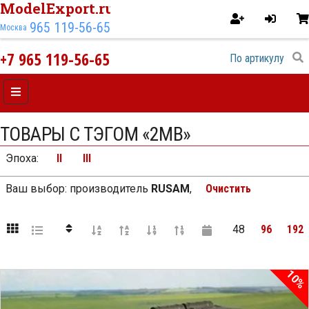
ModelExport.ru
965 119-56-65
Москва
+7 965 119-56-65
ТОВАРЫ С ТЭГОМ «2МВ»
Эпоха
:
II
III
Ваш выбор:
производитель
RUSAM
,
Очистить
48
96
192
10%