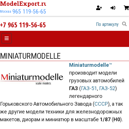
ModelExport.ru
965 119-56-65
Москва
+7 965 119-56-65
MINIATURMODELLE
Miniaturmodelle
™
производит модели
грузовых автомобилей
ГАЗ
(
ГАЗ-51
,
ГАЗ-52
)
легендарного
Горьковского Автомобильного Завода (
СССР
), а так
же другие модели техники для железнодорожных
макетов, диорам и миниатюр в масштабе
1/87
(
H0
).