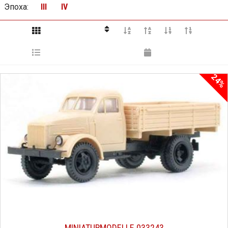
Эпоха
:
III
IV
24%
MINIATURMODELLE 033243