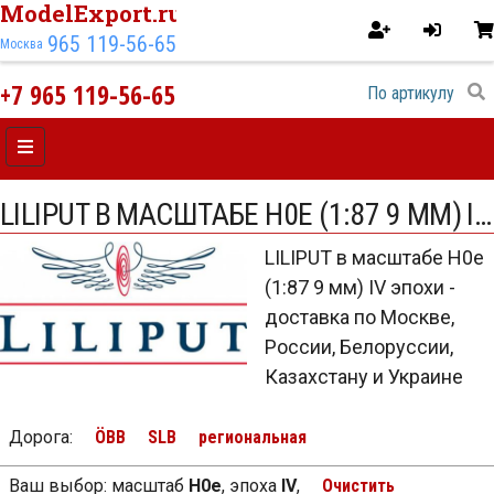
ModelExport.ru
965 119-56-65
Москва
+7 965 119-56-65
LILIPUT В МАСШТАБЕ H0E (1:87 9 ММ) IV ЭПОХИ
LILIPUT в масштабе H0e
(1:87 9 мм) IV эпохи -
доставка по Москве,
России, Белоруссии,
Казахстану и Украине
Дорога
:
ÖBB
SLB
региональная
Ваш выбор:
масштаб
H0e
,
эпоха
IV
,
Очистить