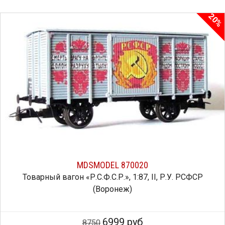
20%
MDSMODEL 870020
Товарный вагон «Р.С.Ф.С.Р.», 1:87, II, Р.У. РСФСР
(Воронеж)
6999 руб
8750