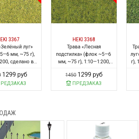
EKI 3367
HEKI 3368
«Зелёный луг»
Трава «Лесная
Тр
5—6 мм, ~75 г),
подстилка» (флок ~5—6
луг
200, сделано в
мм, ~75 г), 1:10—1:200,
г),
ермании
сделано в Германии
1299 руб
1299 руб
0
1450
РЕДЗАКАЗ
ПРЕДЗАКАЗ
РОДАЖ
14%