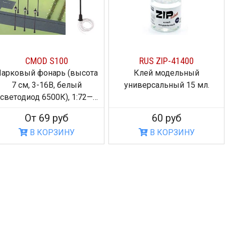
OCO 61110
ROCO 40198
 рельс на призме
Колёсная пара с одной
Зел
0 мм), H0, geoLINE
изоляторной втулкой для
пена
DC, диаметр колеса 11 мм
с
309 руб
599 руб
700
В КОРЗИНУ
В КОРЗИНУ