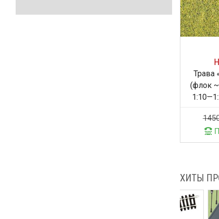
H
Трава 
(флок ~
1:10—1:
Г
145
П
ХИТЫ П