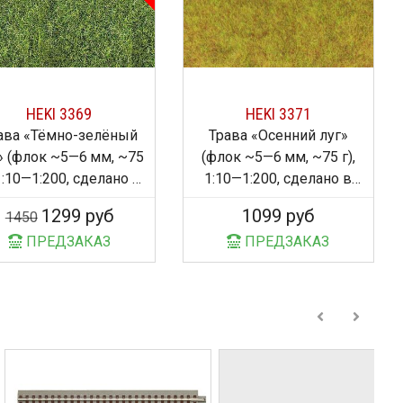
HEKI 3369
HEKI 3371
ава «Тёмно-зелёный
Трава «Осенний луг»
» (флок ~5—6 мм, ~75
(флок ~5—6 мм, ~75 г),
 1:10—1:200, сделано в
1:10—1:200, сделано в
Германии
Германии
1299 руб
1099 руб
1450
ПРЕДЗАКАЗ
ПРЕДЗАКАЗ
10%
9%