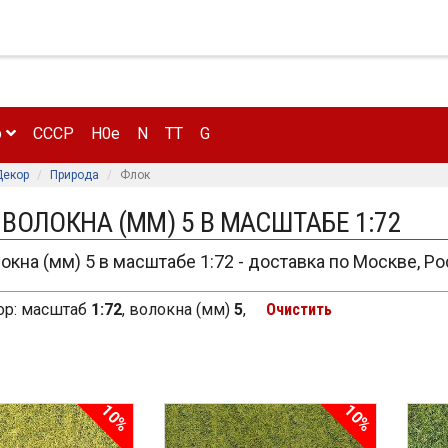
р
CCCP
H0e
N
TT
G
Декор
Природа
Флок
 ВОЛОКНА (ММ) 5 В МАСШТАБЕ 1:72
окна (мм) 5 в масштабе 1:72 - доставка по Москве, Р
р:
масштаб
1:72
,
волокна (мм)
5
,
Очистить
10%
10%