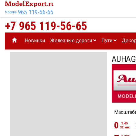
ModelExport.ru
965 119-56-65
Москва
+7 965 119-56-65
Новинки
Железные дороги
Пути
Деко
AUHAG
Масштаб
0
1:45
32 мм