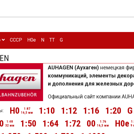
р
CCCP
H0e
N
TT
G
EN
AUHAGEN
(Аухаген)
немецкая фир
коммуникаций, элементы декора
и дополнения для железных дорог
Официальный сайт компании AU
H0
1:10
1:12
1:16
1:20
G
1:87
ы:
16,5 мм
0
1:50
1:64
1:72
00
H0e
1:48
1:76
1
32 мм
16,5 мм
9