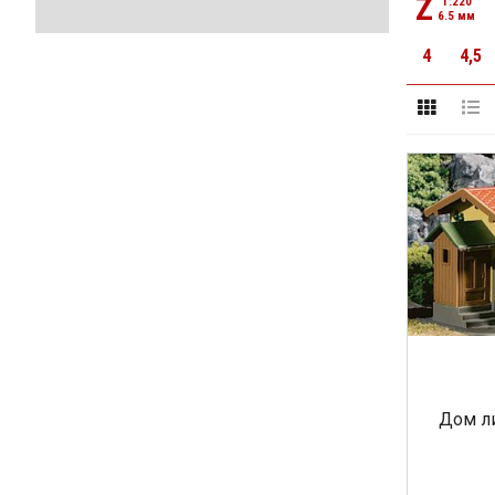
Z
1:220
6.5 мм
4
4,5
Дом ли