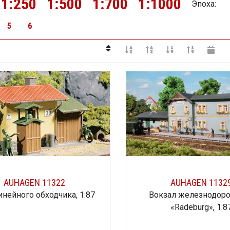
1:250
1:500
1:700
1:1000
Эпоха
:
5
6
AUHAGEN 11322
AUHAGEN 1132
нейного обходчика, 1:87
Вокзал железнодор
«Radeburg», 1:8