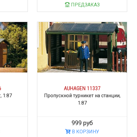
ПРЕДЗАКАЗ
6
AUHAGEN 11337
 1:87
Пропускной турникет на станции,
1:87
999 руб
З
В КОРЗИНУ