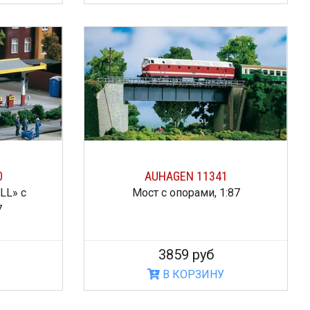
0
AUHAGEN 11341
LL» с
Мост с опорами, 1:87
7
3859 руб
З
В КОРЗИНУ