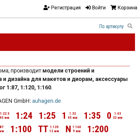
Регистрация
Войти
Корзина
ма, производит
модели строений и
 и дизайна для макетов и диорам, аксессуары
 1:87, 1:120, 1:160
.
HAGEN GmbH:
auhagen.de
1:24
1:25
1
1:35
0
1:22.5
1:32
1:43
45 мм
45 мм
32 мм
1:100
TT
N
1:200
:87
1:120
1:160
 мм
12 мм
9 мм