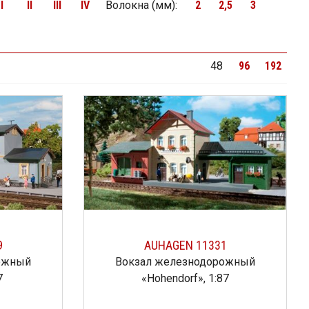
I
II
III
IV
Волокна (мм)
:
2
2,5
3
48
96
192
9
AUHAGEN 11331
ожный
Вокзал железнодорожный
7
«Hohendorf», 1:87