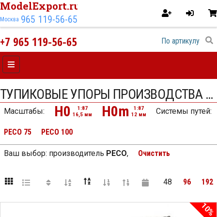
ModelExport.ru
965 119-56-65
Москва
+7 965 119-56-65
ТУПИКОВЫЕ УПОРЫ ПРОИЗВОДСТВА PECO
H0
H0m
1:87
1:87
Масштабы:
Системы путей
:
16,5 мм
12 мм
PECO 75
PECO 100
Ваш выбор:
производитель
PECO
,
Очистить
48
96
192
10%