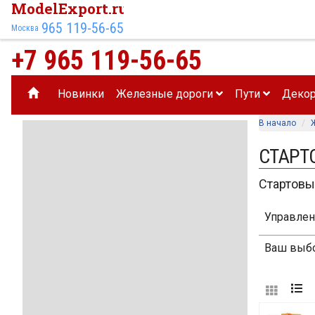
ModelExport.ru
965 119-56-65
Москва
+7 965 119-56-65
Новинки
Железные дороги
Пути
Деко
В начало
СТАРТ
Стартовы
Управлен
Ваш выбо