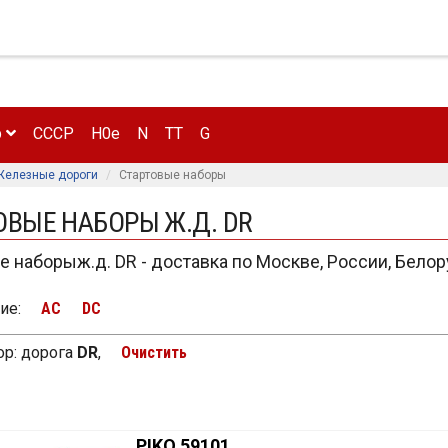
р
CCCP
H0e
N
TT
G
Железные дороги
Стартовые наборы
ОВЫЕ НАБОРЫ Ж.Д. DR
е наборыж.д. DR - доставка по Москве, России, Белор
ие
:
AC
DC
р:
дорога
DR
,
Очистить
PIKO 59101