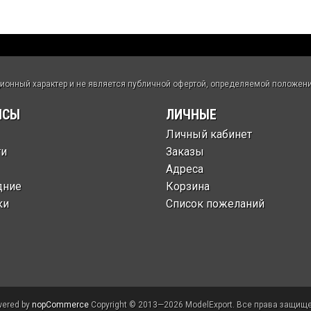
нный характер и не является публичной офертой, определяемой положения
ИСЫ
ЛИЧНЫЕ
Личный кабинет
ти
Заказы
Адреса
дние
Корзина
ки
Список пожеланий
ered by
nopCommerce
Copyright © 2013—2026 ModelExport. Все права защищ