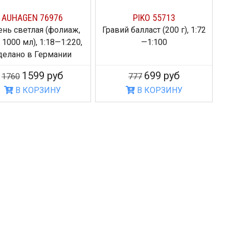
AUHAGEN 76976
PIKO 55713
ень светлая (фолиаж,
Гравий балласт (200 г), 1:72
Т
 1000 мл), 1:18—1:220,
—1:100
делано в Германии
1599 руб
699 руб
1760
777
В КОРЗИНУ
В КОРЗИНУ