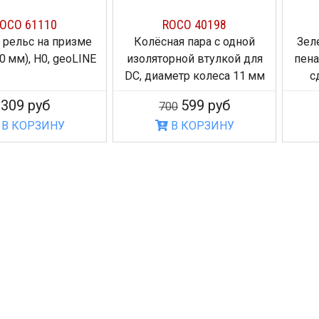
OCO 61110
ROCO 40198
 рельс на призме
Колёсная пара с одной
Зел
0 мм), H0, geoLINE
изоляторной втулкой для
пена
DC, диаметр колеса 11 мм
с
309 руб
599 руб
700
В КОРЗИНУ
В КОРЗИНУ