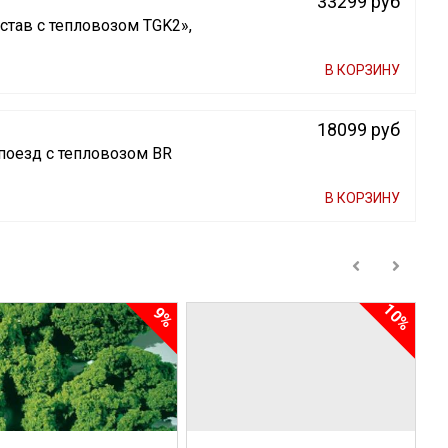
33299 руб
став с тепловозом TGK2»,
В КОРЗИНУ
18099 руб
поезд с тепловозом BR
В КОРЗИНУ
10%
9%