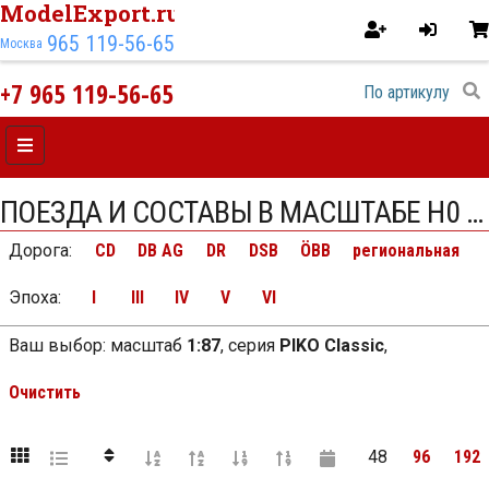
ModelExport.ru
965 119-56-65
Москва
+7 965 119-56-65
ПОЕЗДА И СОСТАВЫ В МАСШТАБЕ H0 (1:87 16.5 ММ) , СЕРИЯ PIKO CLASSIC
Дорога
:
CD
DB AG
DR
DSB
ÖBB
региональная
Эпоха
:
I
III
IV
V
VI
Ваш выбор:
масштаб
1:87
,
серия
PIKO Classic
,
Очистить
48
96
192