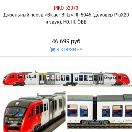
PIKO 52073
Дизельный поезд «Blauer Blitz» Rh 5045 (декодер PluX20
и звук), H0, III, ÖBB
46 699 руб
В КОРЗИНУ