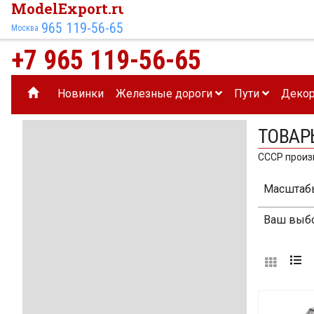
ModelExport.ru
965 119-56-65
Москва
+7 965 119-56-65
Новинки
Железные дороги
Пути
Деко
ТОВАР
СССР произв
Масштаб
Ваш выбо