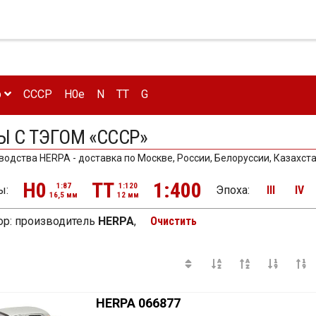
р
CCCP
H0e
N
TT
G
Ы С ТЭГОМ «СССР»
одства HERPA - доставка по Москве, России, Белоруссии, Казахста
H0
TT
1:400
1:87
1:120
ы:
Эпоха
:
III
IV
16,5 мм
12 мм
р:
производитель
HERPA
,
Очистить
HERPA 066877