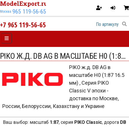
ModelExport.ru
965 119-56-65
Москва
+7 965 119-56-65
PIKO Ж.Д. DB AG В МАСШТАБЕ H0 (1:87 16.5 ММ) , СЕРИЯ PIKO CLASSIC V ЭПОХИ
PIKO ж.д. DB AG в
масштабе H0 (1:87 16.5
мм) , Серия PIKO
Classic V эпохи -
доставка по Москве,
России, Белоруссии, Казахстану и Украине
Ваш выбор:
масштаб
1:87
,
серия
PIKO Classic
,
дорога
DB