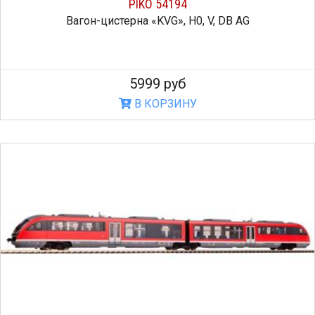
PIKO 54194
Вагон-цистерна «KVG», H0, V, DB AG
5999 руб
В КОРЗИНУ