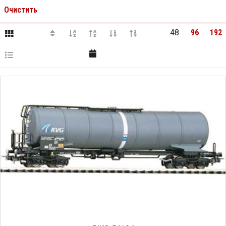
AG
,
эпоха
V
,
Очистить
48
96
192