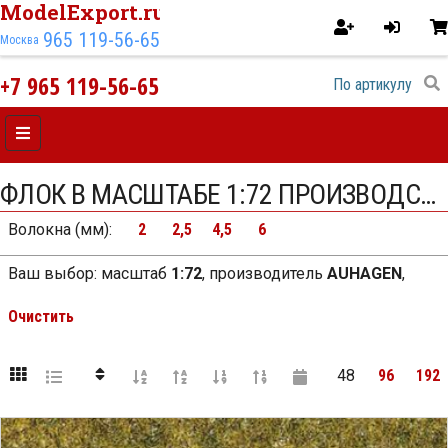
ModelExport.ru
965 119-56-65
Москва
+7 965 119-56-65
ФЛОК В МАСШТАБЕ 1:72 ПРОИЗВОДСТВА AUHAGEN
Волокна (мм)
:
2
2,5
4,5
6
Ваш выбор:
масштаб
1:72
,
производитель
AUHAGEN
,
Очистить
48
96
192